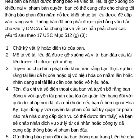
Nếu bạn đã nhận được thông báo về việc tài liệu bị gỡ xuống do
khiếu nại vi phạm bản quyền, bạn có thể cung cấp cho chúng tôi
thông báo phản đối nhằm nỗ lực khôi phục tài liệu được đề cập
vào trang web. Thông báo đã nêu phải được gửi bằng văn bản
cho Đại lý DMCA của chúng tôi và về cơ bản phải chứa các
yếu tố sau theo 17 USC Mục 512 (g) (3):
Chữ ký vật lý hoặc điện tử của bạn.
Mô tả về tài liệu đã được gỡ xuống và vị trí ban đầu của tài
liệu trước khi được gỡ xuống.
Tuyên bố chịu hình phạt nếu khai man rằng bạn thực sự tin
rằng tài liệu đã bị xóa hoặc bị vô hiệu hóa do nhầm lẫn hoặc
nhận dạng sai tài liệu cần xóa hoặc vô hiệu hóa.
Tên, địa chỉ và số điện thoại của bạn và tuyên bố rằng bạn
đồng ý với quyền tài phán của tòa án quận liên bang đối với
quận tư pháp nơi đặt địa chỉ (hoặc nếu bạn ở bên ngoài Hoa
Kỳ, bạn đồng ý với quyền tài phán của bất kỳ quận tư pháp
nào mà nhà cung cấp dịch vụ có thể được tìm thấy) và bạn
sẽ chấp nhận dịch vụ xử lý từ cá nhân hoặc công ty đã
cung cấp thông báo vi phạm ban đầu.
Gửi thông báo phản đối của bạn thông qua trang Liên hệ của