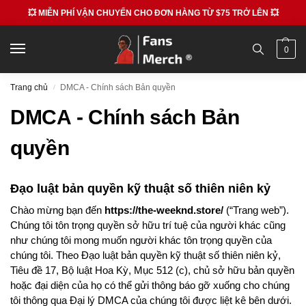
💥 MIỄN PHÍ VẬN CHUYỂN CHO ĐƠN HÀNG TỪ $75 TRỞ LÊN 💥
0
Trang chủ
DMCA - Chính sách Bản quyền
/
DMCA - Chính sách Bản
quyền
Đạo luật bản quyền kỹ thuật số thiên niên kỷ
Chào mừng bạn đến
https://the-weeknd.store/
(“Trang web”).
Chúng tôi tôn trọng quyền sở hữu trí tuệ của người khác cũng
như chúng tôi mong muốn người khác tôn trọng quyền của
chúng tôi. Theo Đạo luật bản quyền kỹ thuật số thiên niên kỷ,
Tiêu đề 17, Bộ luật Hoa Kỳ, Mục 512 (c), chủ sở hữu bản quyền
hoặc đại diện của họ có thể gửi thông báo gỡ xuống cho chúng
tôi thông qua Đại lý DMCA của chúng tôi được liệt kê bên dưới.