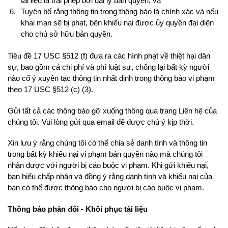
tài liệu là trái phép bởi đại lý bản quyền; và
Tuyên bố rằng thông tin trong thông báo là chính xác và nếu
khai man sẽ bị phạt, bên khiếu nại được ủy quyền đại diện
cho chủ sở hữu bản quyền.
Tiêu đề 17 USC §512 (f) đưa ra các hình phạt về thiệt hại dân
sự, bao gồm cả chi phí và phí luật sư, chống lại bất kỳ người
nào cố ý xuyên tạc thông tin nhất định trong thông báo vi phạm
theo 17 USC §512 (c) (3).
Gửi tất cả các thông báo gỡ xuống thông qua trang Liên hệ của
chúng tôi. Vui lòng gửi qua email để được chú ý kịp thời.
Xin lưu ý rằng chúng tôi có thể chia sẻ danh tính và thông tin
trong bất kỳ khiếu nại vi phạm bản quyền nào mà chúng tôi
nhận được với người bị cáo buộc vi phạm. Khi gửi khiếu nại,
bạn hiểu chấp nhận và đồng ý rằng danh tính và khiếu nại của
bạn có thể được thông báo cho người bị cáo buộc vi phạm.
Thông báo phản đối - Khôi phục tài liệu