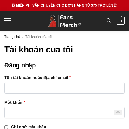
💥 MIỄN PHÍ VẬN CHUYỂN CHO ĐƠN HÀNG TỪ $75 TRỞ LÊN 💥
0
Trang chủ
Tài khoản của tôi
/
Tài khoản của tôi
Đăng nhập
Tên tài khoản hoặc địa chỉ email
*
Mật khẩu
*
Ghi nhớ mật khẩu