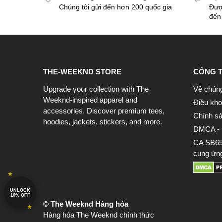
Chúng tôi gửi đến hơn 200 quốc gia
Đượ
đến
THE-WEEKND STORE
CÔNG T
Upgrade your collection with The
Về chúng
Weeknd-inspired apparel and
Điều kho
accessories. Discover premium tees,
Chính sá
hoodies, jackets, stickers, and more.
DMCA - 
CA SB657
cung ứn
UNLOCK
10% OFF
© The Weeknd Hàng hóa
Hàng hóa The Weeknd chính thức