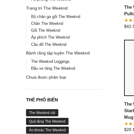
The 
Trang trí The Weeknd
Pull
Bộ chăn ga gối The Weeknd
Chăn The Weeknd
$
42.
Gối The Weeknd
Áp phích The Weeknd
Câu đố The Weeknd
Bánh răng tập luyện The Weeknd
The Weeknd Leggings
Đầu xe tăng The Weeknd
Chưa được phân loại
THẺ PHỔ BIẾN
The 
Star
The Weeknd vải
Mug
Quà tặng The Weeknd
$
20.
Áo khoác The Weeknd