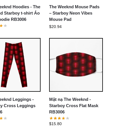
eeknd Hoodies - The
The Weeknd Mouse Pads
 Starboy t-shirt Áo
– Starboy Neon Vibes
Hoodie RB3006
Mouse Pad
$
20.94
eeknd Leggings -
Mặt nạ The Weeknd -
oy Cross Leggings
Starboy Cross Flat Mask
6
RB3006
$
15.80