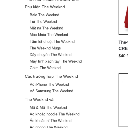
Phụ kiện The Weeknd
Balo The Weeknd
Túi The Weeknd
Mặt nạ The Weeknd
Móc khóa The Weeknd
Tấm lót chuột The Weeknd
The
The Weeknd Mugs
CRE
Dây chuyền The Weeknd
$
40.
Máy tính xách tay The Weeknd
Ghim The Weeknd
Các trường hợp The Weeknd
Vỏ iPhone The Weeknd
Vỏ Samsung The Weeknd
The Weeknd vải
Mũ & Mũ The Weeknd
Áo khoác hoodie The Weeknd
Áo khoác nỉ The Weeknd
Áo phông The Weeknd