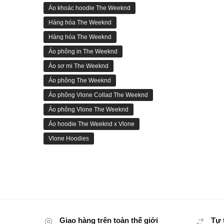
Áo khoác hoodie The Weeknd
Hàng hóa The Weeknd
Hàng hóa The Weeknd
Áo phông in The Weeknd
Áo sơ mi The Weeknd
Áo phông The Weeknd
Áo phông Vlone Collad The Weeknd
Áo phông Vlone The Weeknd
Áo hoodie The Weeknd x Vlone
Vlone Hoodies
Giao hàng trên toàn thế giới
Tự 