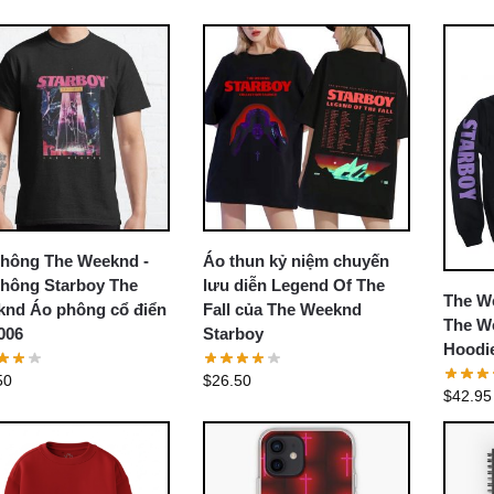
hông The Weeknd -
Áo thun kỷ niệm chuyến
hông Starboy The
lưu diễn Legend Of The
The W
nd Áo phông cổ điển
Fall của The Weeknd
The W
006
Starboy
Hoodi
50
$
26.50
$
42.95