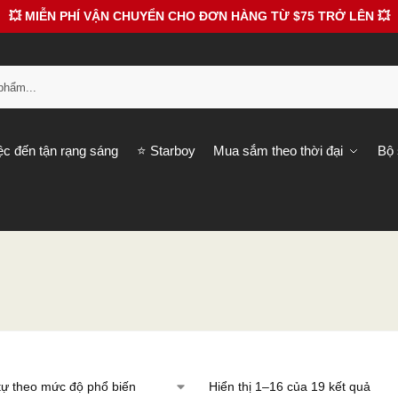
💥 MIỄN PHÍ VẬN CHUYỂN CHO ĐƠN HÀNG TỪ $75 TRỞ LÊN 💥
Tì
ệc đến tận rạng sáng
⭐️ Starboy
Mua sắm theo thời đại
Bộ 
Hiển thị 1–16 của 19 kết quả