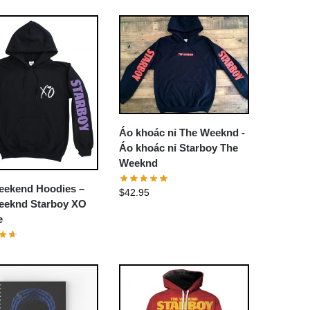
Áo khoác nỉ The Weeknd -
Áo khoác nỉ Starboy The
Weeknd
eekend Hoodies –
$
42.95
eeknd Starboy XO
e