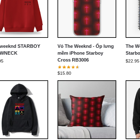
-weeknd STARBOY
Vỏ The Weeknd - Ốp lưng
The W
WNECK
mềm iPhone Starboy
Starbo
Cross RB3006
95
$
22.95
$
15.80