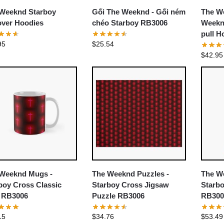
Weeknd Starboy
Gối The Weeknd - Gối ném
The W
over Hoodies
chéo Starboy RB3006
Weeknd
pull 
95
$
25.54
$
42.95
Weeknd Mugs -
The Weeknd Puzzles -
The W
boy Cross Classic
Starboy Cross Jigsaw
Starb
 RB3006
Puzzle RB3006
RB300
15
$
34.76
$
53.49