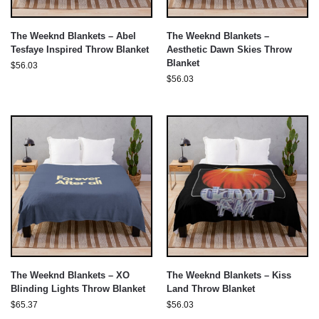
The Weeknd Blankets – Abel
The Weeknd Blankets –
Tesfaye Inspired Throw Blanket
Aesthetic Dawn Skies Throw
Blanket
$
56.03
$
56.03
The Weeknd Blankets – XO
The Weeknd Blankets – Kiss
Blinding Lights Throw Blanket
Land Throw Blanket
$
65.37
$
56.03