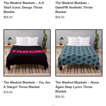
The Weeknd Blankets – A.H
The Weeknd Blankets –
Skull Iconic Design Throw
DawnFM Aesthetic Throw
Blanket
Blanket
$
56.03
$
56.03
The Weeknd Blankets – You Are
The Weeknd Blankets – Alone
A Stargirl Throw Blanket
Again Deep Lyrics Throw
Blanket
$
70.04
$
56.03