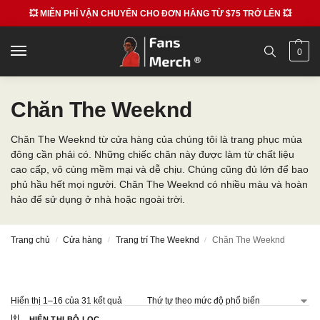
💥 MIỄN PHÍ VẬN CHUYỂN CHO ĐƠN HÀNG TỪ $75 TRỞ LÊN 💥
0
Chăn The Weeknd
Chăn The Weeknd từ cửa hàng của chúng tôi là trang phục mùa
đông cần phải có. Những chiếc chăn này được làm từ chất liệu
cao cấp, vô cùng mềm mại và dễ chịu. Chúng cũng đủ lớn để bao
phủ hầu hết mọi người. Chăn The Weeknd có nhiều màu và hoàn
hảo để sử dụng ở nhà hoặc ngoài trời.
Trang chủ
Cửa hàng
Trang trí The Weeknd
Chăn The Weeknd
/
/
/
Hiển thị 1–16 của 31 kết quả
HIỂN THỊ BỘ LỌC