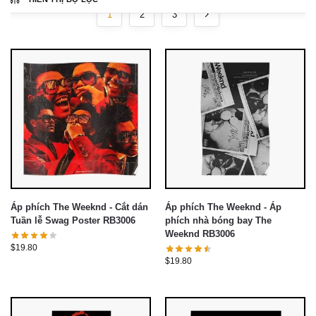
1
2
3
Áp phích The Weeknd - Cắt dán
Áp phích The Weeknd - Áp
Tuần lễ Swag Poster RB3006
phích nhà bóng bay The
Weeknd RB3006
$
19.80
$
19.80