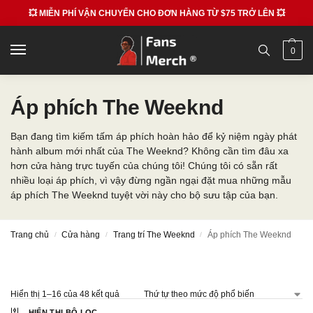
💥 MIỄN PHÍ VẬN CHUYỂN CHO ĐƠN HÀNG TỪ $75 TRỞ LÊN 💥
0
Áp phích The Weeknd
Bạn đang tìm kiếm tấm áp phích hoàn hảo để kỷ niệm ngày phát
hành album mới nhất của The Weeknd? Không cần tìm đâu xa
hơn cửa hàng trực tuyến của chúng tôi! Chúng tôi có sẵn rất
nhiều loại áp phích, vì vậy đừng ngần ngại đặt mua những mẫu
áp phích The Weeknd tuyệt vời này cho bộ sưu tập của bạn.
Trang chủ
Cửa hàng
Trang trí The Weeknd
Áp phích The Weeknd
/
/
/
Hiển thị 1–16 của 48 kết quả
HIỂN THỊ BỘ LỌC