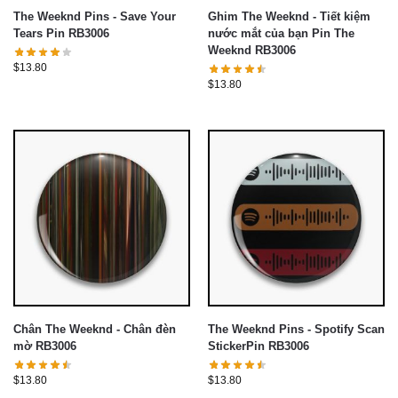
The Weeknd Pins - Save Your
Ghim The Weeknd - Tiết kiệm
Tears Pin RB3006
nước mắt của bạn Pin The
Weeknd RB3006
$
13.80
$
13.80
Chân The Weeknd - Chân đèn
The Weeknd Pins - Spotify Scan
mờ RB3006
StickerPin RB3006
$
13.80
$
13.80