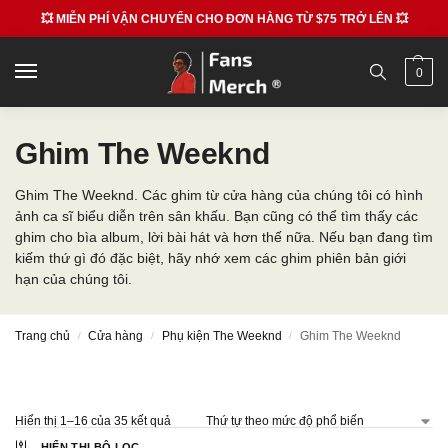
💥 MIỄN PHÍ VẬN CHUYỂN CHO ĐƠN HÀNG TỪ $75 TRỞ LÊN 💥
0
Ghim The Weeknd
Ghim The Weeknd. Các ghim từ cửa hàng của chúng tôi có hình
ảnh ca sĩ biểu diễn trên sân khấu. Bạn cũng có thể tìm thấy các
ghim cho bìa album, lời bài hát và hơn thế nữa. Nếu bạn đang tìm
kiếm thứ gì đó đặc biệt, hãy nhớ xem các ghim phiên bản giới
hạn của chúng tôi.
Trang chủ
Cửa hàng
Phụ kiện The Weeknd
Ghim The Weeknd
/
/
/
Hiển thị 1–16 của 35 kết quả
HIỂN THỊ BỘ LỌC