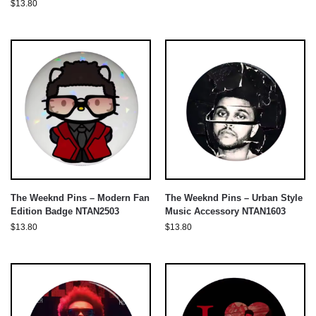
$
13.80
The Weeknd Pins – Modern Fan
The Weeknd Pins – Urban Style
Edition Badge NTAN2503
Music Accessory NTAN1603
$
13.80
$
13.80