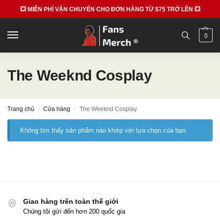
💥 MIỄN PHÍ VẬN CHUYỂN CHO ĐƠN HÀNG TỪ $75 TRỞ LÊN 💥
0
The Weeknd Cosplay
Trang chủ
Cửa hàng
The Weeknd Cosplay
/
/
Không tìm thấy sản phẩm nào khớp với lựa chọn của bạn.
Giao hàng trên toàn thế giới
Chúng tôi gửi đến hơn 200 quốc gia