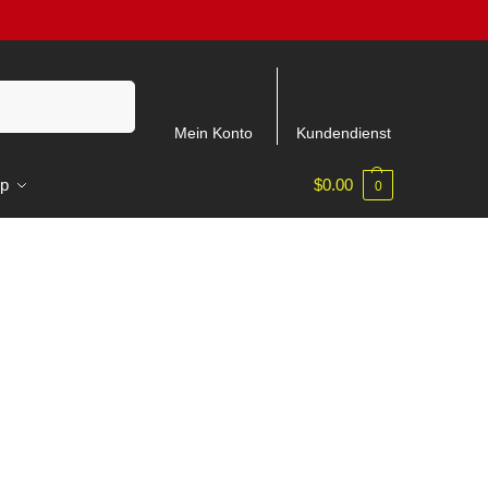
Suchen
Mein Konto
Kundendienst
p
$
0.00
0