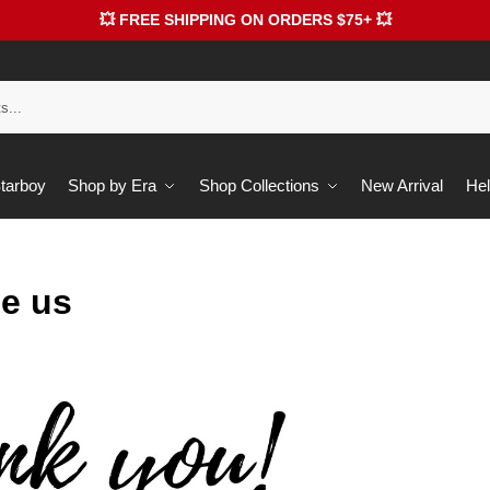
💥 FREE SHIPPING ON ORDERS $75+ 💥
Starboy
Shop by Era
Shop Collections
New Arrival
Hel
be us