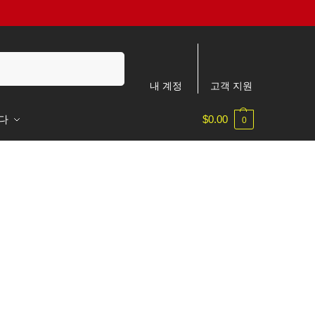
검색
내 계정
고객 지원
다
$
0.00
0