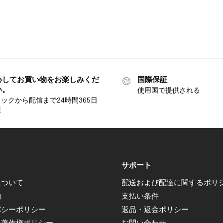
心してお買い物をお楽しみくだ
国際保証
い。
使用国で提供される
ックから配信まで24時間365日
護
サポート
について
配送および配達に関するポリ
約
支払い条件
バシーポリシー
返品・返金ポリシー
 – 著作権ポリシー
お問い合わせ