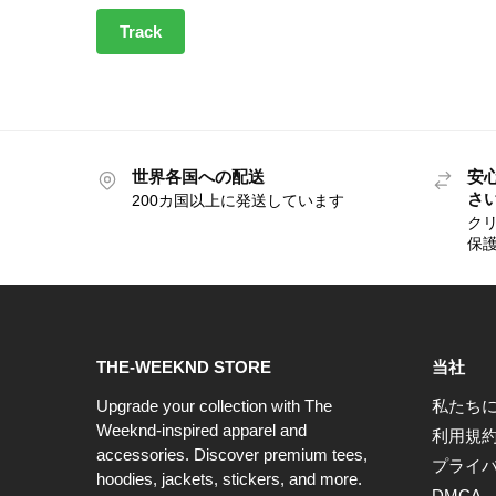
Track
世界各国への配送
安
さ
200カ国以上に発送しています
クリ
保
THE-WEEKND STORE
当社
Upgrade your collection with The
私たち
Weeknd-inspired apparel and
利用規
accessories. Discover premium tees,
プライ
hoodies, jackets, stickers, and more.
DMCA