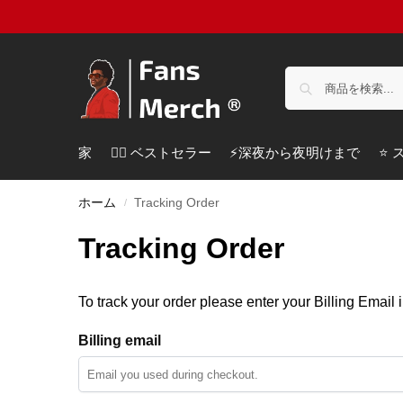
家
❤️‍🔥 ベストセラー
⚡️深夜から夜明けまで
⭐️
ホーム
Tracking Order
/
Tracking Order
To track your order please enter your Billing Email 
Billing email