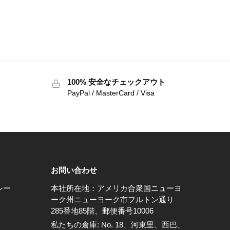
100% 安全なチェックアウト
PayPal / MasterCard / Visa
お問い合わせ
シー
本社所在地：アメリカ合衆国ニューヨ
ーク州ニューヨーク市フルトン通り
285番地85階、郵便番号10006
私たちの倉庫: No. 18、河東里、西巴、