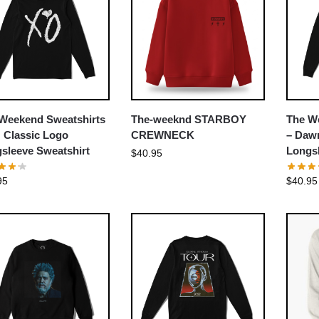
Weekend Sweatshirts
The-weeknd STARBOY
The W
 Classic Logo
CREWNECK
– Daw
sleeve Sweatshirt
Longsl
$
40.95
95
$
40.95