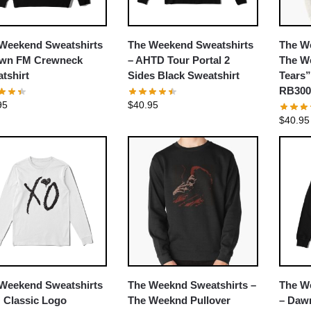
Weekend Sweatshirts
The Weekend Sweatshirts
The W
awn FM Crewneck
– AHTD Tour Portal 2
The W
tshirt
Sides Black Sweatshirt
Tears”
RB300
95
$
40.95
$
40.95
Weekend Sweatshirts
The Weeknd Sweatshirts –
The W
 Classic Logo
The Weeknd Pullover
– Daw