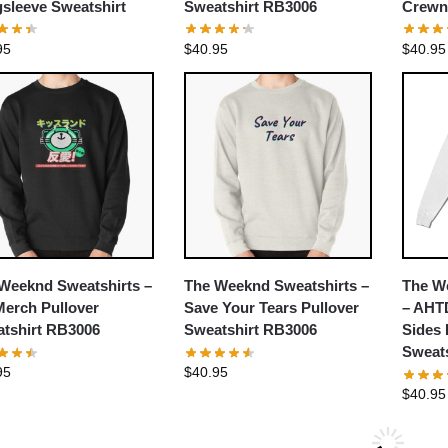
sleeve Sweatshirt
Sweatshirt RB3006
Crewn
95
$
40.95
$
40.95
Weeknd Sweatshirts –
The Weeknd Sweatshirts –
The W
erch Pullover
Save Your Tears Pullover
– AHTD
tshirt RB3006
Sweatshirt RB3006
Sides
Sweats
95
$
40.95
$
40.95