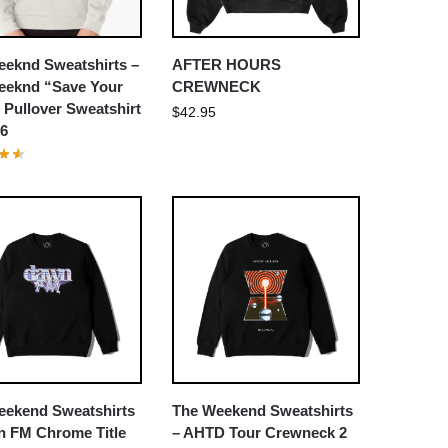
eeknd Sweatshirts –
AFTER HOURS
eeknd “Save Your
CREWNECK
 Pullover Sweatshirt
$
42.95
6
eekend Sweatshirts
The Weekend Sweatshirts
n FM Chrome Title
– AHTD Tour Crewneck 2