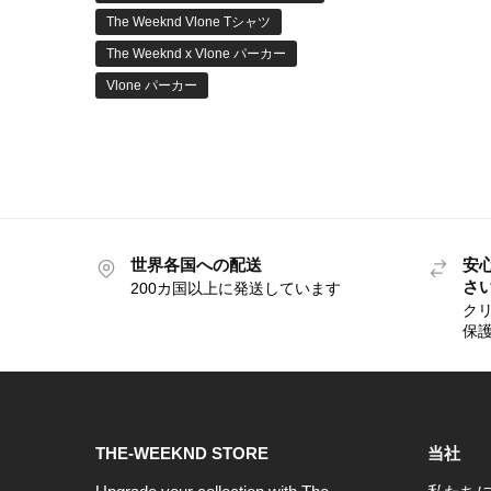
The Weeknd Vlone Tシャツ
The Weeknd x Vlone パーカー
Vlone パーカー
世界各国への配送
安
さ
200カ国以上に発送しています
クリ
保
THE-WEEKND STORE
当社