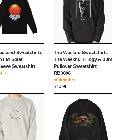
eekend Sweatshirts
The Weeknd Sweatshirts –
n FM Solar
The Weeknd Trilogy Album
eeve Sweatshirt
Pullover Sweatshirt
RB3006
$
40.95