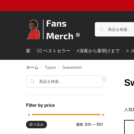
家
❤️‍🔥 ベストセラー
⚡️深夜から夜明けまで
⭐️
ホーム
Types
Sweatshirt
/
/
検索
Sw
Filter by price
絞り込み
価格:
$30
—
$50