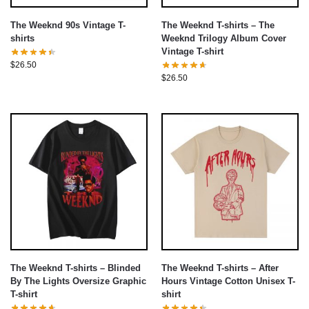
The Weeknd 90s Vintage T-
The Weeknd T-shirts – The
shirts
Weeknd Trilogy Album Cover
Vintage T-shirt
$
26.50
$
26.50
The Weeknd T-shirts – Blinded
The Weeknd T-shirts – After
By The Lights Oversize Graphic
Hours Vintage Cotton Unisex T-
T-shirt
shirt