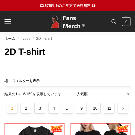
💥 $75以上のご注文で送料無料 💥
0
ホーム
Types
2D T-shirt
/
/
2D T-shirt
フィルターを表示
結果の1～16/169を表示しています
1
2
3
4
…
9
10
11