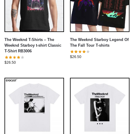
The Weeknd T-Shirts – The
The Weeknd Starboy Legend Of
Weeknd Starboy t-shirt Classic
The Fall Tour T-shirts
T-Shirt RB3006
$
26.50
$
26.50