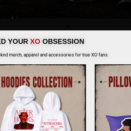
ED YOUR
XO
OBSESSION
d merch, apparel and accessories for true XO fans.