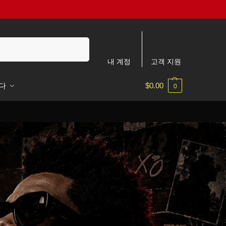
검색
내 계정
고객 지원
다
$
0.00
0