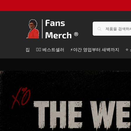
집
❤️‍🔥 베스트셀러
⚡️야간 영업부터 새벽까지
⭐