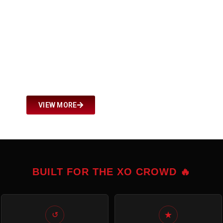
VIEW MORE
BUILT FOR THE XO CROWD 🔥
↺
★