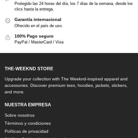
Protegido las 24 horas del día, los 7 días de la semana, desde los
clics hasta la entrega.
Garantía internacional
Ofrecido en el país de uso.
100% Pago seguro
PayPal / MasterCard / Visa
THE-WEEKND STORE
Upgrade your collection with The Weeknd-inspired apparel and
accessories. Discover premium tees, hoodies, jackets, stickers,
and more.
NUESTRA EMPRESA
Sobre nosotros
Términos y condiciones
Políticas de privacidad