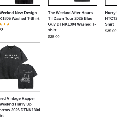
Weeknd New Design
The Weeknd After Hours
Hurry
1805 Washed T-Shirt
Til Dawn Tour 2025 Blue
HTCT2
Guy DTNK1304 Washed T-
Shirt
00
shirt
$
35.00
$
35.00
ed Vintage Rapper
Weeknd Hurry Up
orrow 2026 DTNK1304
irt