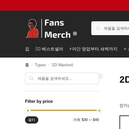
집
❤️‍🔥 베스트셀러
⚡️야간 영업부터 새벽까지
⭐
홈
Types
2D Washed
/
/
검색
2
Filter by price
필터
가격:
$30
—
$40