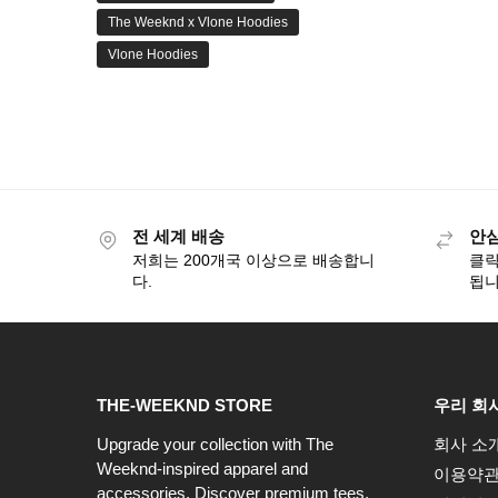
The Weeknd x Vlone Hoodies
Vlone Hoodies
전 세계 배송
안
저희는 200개국 이상으로 배송합니
클릭
다.
됩
THE-WEEKND STORE
우리 회
Upgrade your collection with The
회사 소
Weeknd-inspired apparel and
이용약
accessories. Discover premium tees,