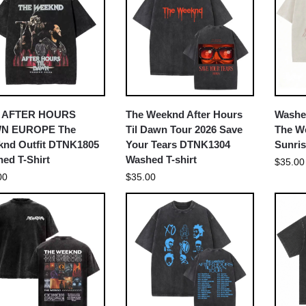
6 AFTER HOURS
The Weeknd After Hours
Washe
N EUROPE The
Til Dawn Tour 2026 Save
The We
nd Outfit DTNK1805
Your Tears DTNK1304
Sunris
ed T-Shirt
Washed T-shirt
$
35.00
00
$
35.00