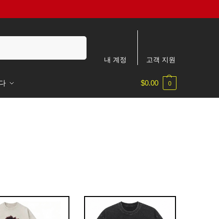
검색
내 계정
고객 지원
다
$
0.00
0