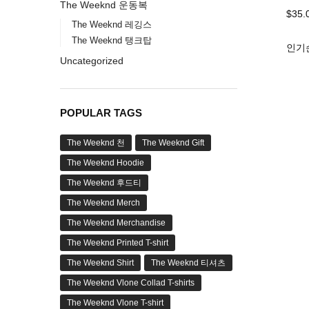
The Weeknd 운동복
$
35.
The Weeknd 레깅스
The Weeknd 탱크탑
Uncategorized
POPULAR TAGS
The Weeknd 천
The Weeknd Gift
The Weeknd Hoodie
The Weeknd 후드티
The Weeknd Merch
The Weeknd Merchandise
The Weeknd Printed T-shirt
The Weeknd Shirt
The Weeknd 티셔츠
The Weeknd Vlone Collad T-shirts
The Weeknd Vlone T-shirt