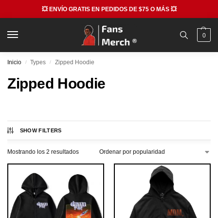
💥 ENVÍO GRATIS EN PEDIDOS DE $75 O MÁS 💥
0
Inicio
Types
Zipped Hoodie
/
/
Zipped Hoodie
SHOW FILTERS
Mostrando los 2 resultados